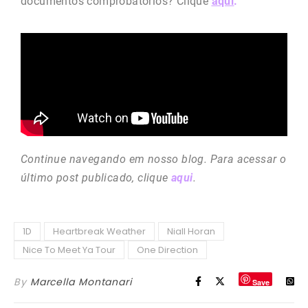
documentos comprobatórios? Clique
aqui
.
Continue navegando em nosso blog. Para acessar o
último post publicado, clique
aqui
.
1D
Heartbreak Weather
Niall Horan
Nice To Meet Ya Tour
One Direction
By
Marcella Montanari
Save