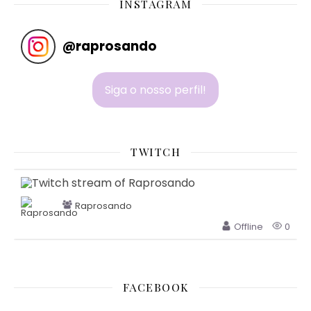
INSTAGRAM
@
raprosando
Siga o nosso perfil!
TWITCH
Raprosando
Offline
0
FACEBOOK