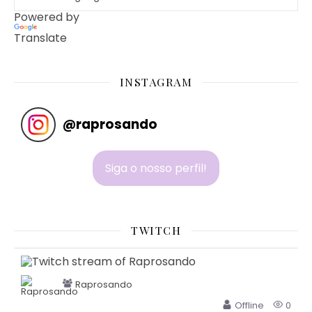
Powered by
Translate
INSTAGRAM
@
raprosando
Siga o nosso perfil!
TWITCH
Raprosando
Offline
0