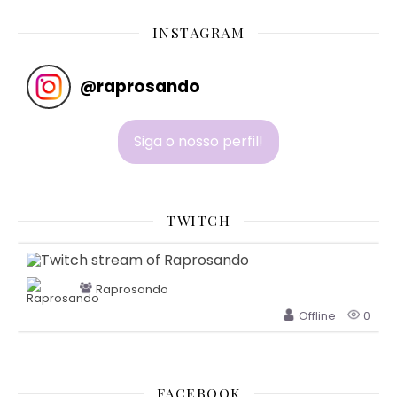
INSTAGRAM
@
raprosando
Siga o nosso perfil!
TWITCH
Raprosando
Offline
0
FACEBOOK