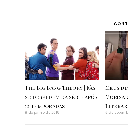
CONT
The Big Bang Theory | Fãs
Meus dia
se despedem da série após
Morisak
12 temporadas
Literár
8 de junho de 2019
6 de setemb