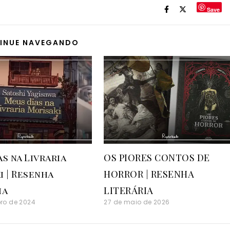
Save
INUE NAVEGANDO
s na Livraria
OS PIORES CONTOS DE
i | Resenha
HORROR | RESENHA
ia
LITERÁRIA
ro de 2024
27 de maio de 2026