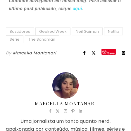
Continue navegando em nosso blog. Para acessar o
último post publicado, clique
aqui
.
Bastidores
Geeked Week
Neil Gaiman
Netflix
Série
The Sandman
By
Marcella Montanari
Save
MARCELLA MONTANARI
Uma jornalista um tanto quanto nerd,
apaixonada por conteúdo, música, filmes, séries e