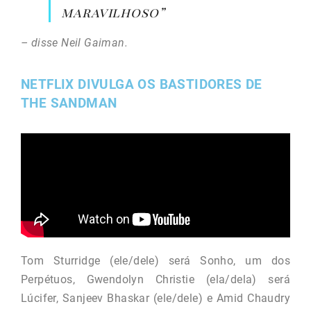
maravilhoso”
– disse Neil Gaiman.
NETFLIX DIVULGA OS BASTIDORES DE
THE SANDMAN
Tom Sturridge (ele/dele) será Sonho, um dos
Perpétuos, Gwendolyn Christie (ela/dela) será
Lúcifer, Sanjeev Bhaskar (ele/dele) e Amid Chaudry