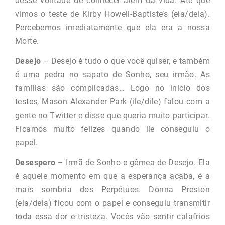
desse vontade de conhecer além da vida. Até que
vimos o teste de Kirby Howell-Baptiste’s (ela/dela).
Percebemos imediatamente que ela era a nossa
Morte.
Desejo
– Desejo é tudo o que você quiser, e também
é uma pedra no sapato de Sonho, seu irmão. As
famílias são complicadas… Logo no início dos
testes, Mason Alexander Park (ile/dile) falou com a
gente no Twitter e disse que queria muito participar.
Ficamos muito felizes quando ile conseguiu o
papel.
Desespero
– Irmã de Sonho e gêmea de Desejo. Ela
é aquele momento em que a esperança acaba, é a
mais sombria dos Perpétuos. Donna Preston
(ela/dela) ficou com o papel e conseguiu transmitir
toda essa dor e tristeza. Vocês vão sentir calafrios