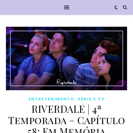
,
ENTRETENIMENTO
SÉRIE E TV
RIVERDALE | 4ª
Temporada – Capítulo
58: Em Memória