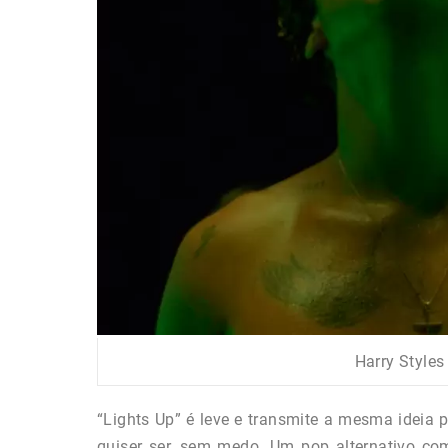
Harry Styles
“Lights Up” é leve e transmite a mesma ideia 
quiser ser, sem medo. Um pop alternativo co