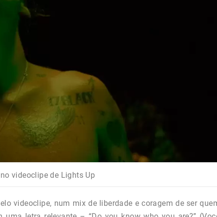
 no videoclipe de Lights Up
pelo videoclipe, num mix de liberdade e coragem de ser que
m uma letra relevante – “Do you know who you are?” (Voc