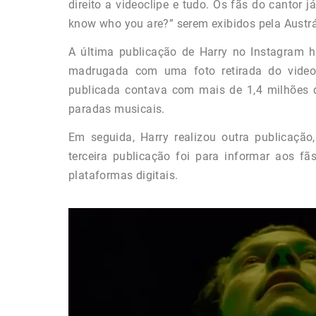
direito a videoclipe e tudo. Os fãs do cantor
know who you are?” serem exibidos pela Austrá
A última publicação de Harry no Instagram h
madrugada com uma foto retirada do vide
publicada contava com mais de 1,4 milhões de
paradas musicais.
Em seguida, Harry realizou outra publicaçã
terceira publicação foi para informar aos f
plataformas digitais.