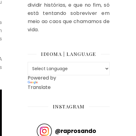
u
dividir histórias, e que no fim, só
está tentando sobreviver em
meio ao caos que chamamos de
a
vida.
m
s
IDIOMA | LANGUAGE
A
s
Powered by
Translate
INSTAGRAM
@
raprosando