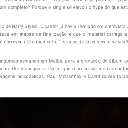
um completo? Porque o single só elevou o hype do que est
 de Harry Styles. O cantor já havia revelado em entrevista 
rava em etapas de finalização e que o material carrega a
 já escreveu até o momento.
“Trata-se de fazer sexo e se senti
or algumas semanas em Malibu para a gravação do álbum a
nson. Harry chegou a revelar que o processo criativo conto
iagens psicodélicas. Paul McCartney e David Bowie fora