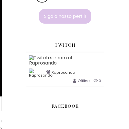
Siga o nosso perfil!
TWITCH
Raprosando
Offline
0
FACEBOOK
m
ê