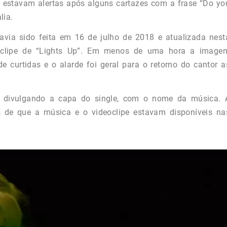
 já estavam alertas após alguns cartazes com a frase “Do yo
lia.
avia sido feita em 16 de julho de 2018 e atualizada nest
oclipe de “Lights Up”. Em menos de uma hora a image
 curtidas e o alarde foi geral para o retorno do cantor a
o, divulgando a capa do single, com o nome da música. 
ãs de que a música e o videoclipe estavam disponíveis na