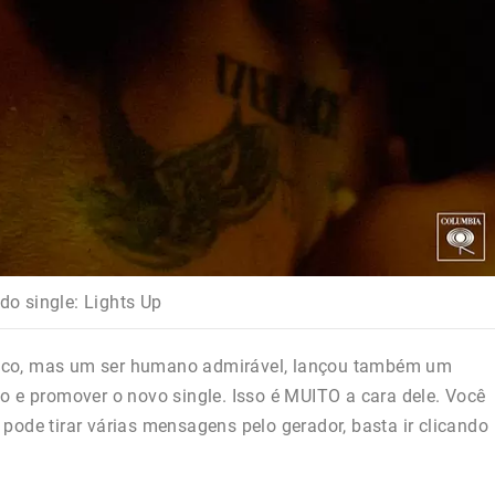
do single: Lights Up
sico, mas um ser humano admirável, lançou também um
o e promover o novo single. Isso é MUITO a cara dele. Você
 pode tirar várias mensagens pelo gerador, basta ir clicando