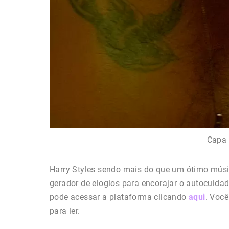
Capa 
Harry Styles sendo mais do que um ótimo mú
gerador de elogios para encorajar o autocuidad
pode acessar a plataforma clicando
aqui
. Você
para ler.