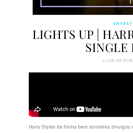
ENTRE
LIGHTS UP | HAR
SINGLE 
11 de outub
Harry Styles de forma bem sorrateira divulgou 