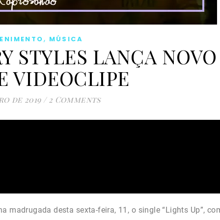
,
TENIMENTO
MÚSICA
RY STYLES LANÇA NOVO
E VIDEOCLIPE
ro de 2019
/
2 Comments
na madrugada desta sexta-feira, 11, o single “Lights Up”, co