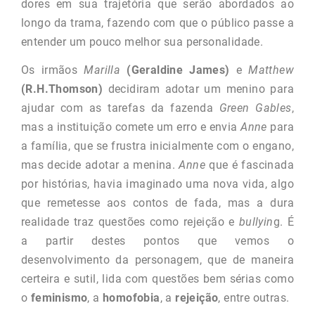
dores em sua trajetória que serão abordados ao
longo da trama, fazendo com que o público passe a
entender um pouco melhor sua personalidade.
Os irmãos
Marilla
(Geraldine James)
e
Matthew
(R.H.Thomson)
decidiram adotar um menino para
ajudar com as tarefas da fazenda
Green Gables
,
mas a instituição comete um erro e envia
Anne
para
a família, que se frustra inicialmente com o engano,
mas decide adotar a menina.
Anne
que é fascinada
por histórias, havia imaginado uma nova vida, algo
que remetesse aos contos de fada, mas a dura
realidade traz questões como rejeição e
bullyin
g. É
a partir destes pontos que vemos o
desenvolvimento da personagem, que de maneira
certeira e sutil, lida com questões bem sérias como
o
feminismo
, a
homofobia
, a
rejeição
, entre outras.