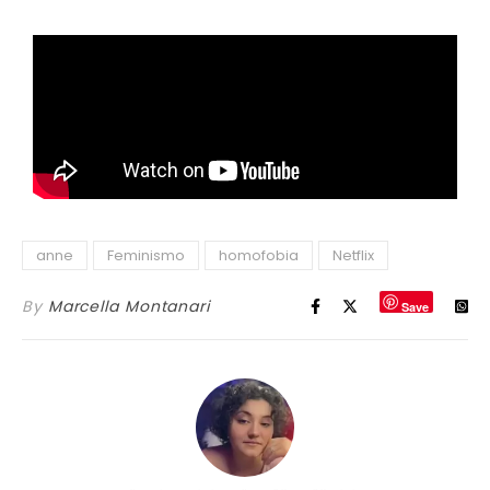
anne
Feminismo
homofobia
Netflix
By
Marcella Montanari
Save