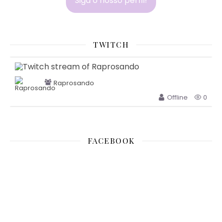
Siga o nosso perfil!
TWITCH
Raprosando
Offline
0
FACEBOOK