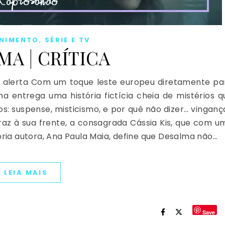
,
ENIMENTO
SÉRIE E TV
MA | CRÍTICA
 alerta Com um toque leste europeu diretamente pa
a entrega uma história fictícia cheia de mistérios q
 suspense, misticismo, e por quê não dizer… vinganç
raz à sua frente, a consagrada Cássia Kis, que com u
pria autora, Ana Paula Maia, define que Desalma não…
LEIA MAIS
Save