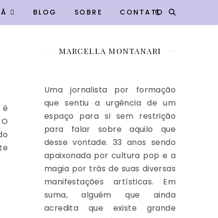
VÃ
BLOG
SOBRE
CONTATO
MARCELLA MONTANARI
Uma jornalista por formação
que sentiu a urgência de um
 é
espaço para si sem restrição
 O
para falar sobre aquilo que
do
desse vontade. 33 anos sendo
te
apaixonada por cultura pop e a
magia por trás de suas diversas
manifestações artísticas. Em
suma, alguém que ainda
acredita que existe grande