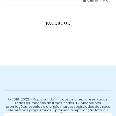
Offline
0
FACEBOOK
© 2018-2022 – Raprosando – Todos os direitos reservados.
Todas as imagens de filmes, séries, TV, videoclipes,
premiações, eventos e etc, são marcas registradas dos seus
respectivos proprietários. É proibida a reprodução total ou
parcial de qualquer conteúdo de autoria do blog.