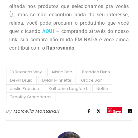
olhada nos produtos que selecionamos pra vocês
👆, mas se não encontrou nada do seu interesse,
relaxa, você pode procurar o produtinho que você
quer clicando
AQUI
– comprando através do nosso
link, sua compra não muda EM NADA e você ainda
contribui com o
Raprosando
.
13 Reasons Why
Alisha Boe
Brandon Flynn
Devin Druid
Dylan Minnette
Grace Saif
Justin Prentice
Katherine Langford
Netflix
Timothy Granaderos
By
Marcella Montanari
Save