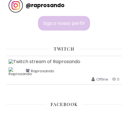
@
raprosando
Siga o nosso perfil!
TWITCH
Raprosando
Offline
0
FACEBOOK