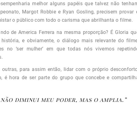
esempenharia melhor alguns papéis que talvez não tenha
peonato, Margot Robbie e Ryan Gosling, precisem provar 
star o público com todo o carisma que abrilhanta o filme.
lando de America Ferrera na mesma proporção? É Gloria qu
istória, e obviamente, o diálogo mais relevante do filme
es no ‘ser mulher’ em que todas nós vivemos repetind
s.
utras, para assim então, lidar com o próprio desconforto
o, é hora de ser parte do grupo que concebe e compartilh
não diminui meu poder, mas o amplia.”