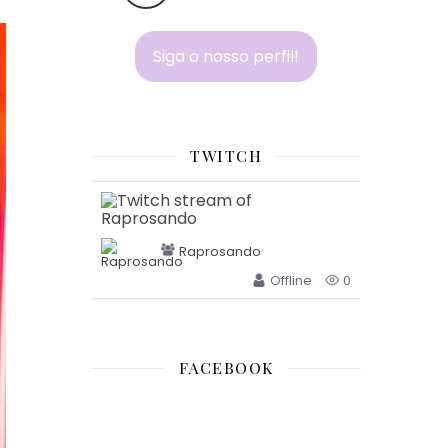
Siga o nosso perfil!
TWITCH
Raprosando
Offline
0
FACEBOOK