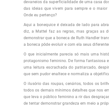
devaneios da superficialidade de uma casa dos
das ideias que vivem para sempre e o maio
Onde eu pertenço?
Aqui a bonequice é deixada de lado para abra
diz, a Mattel faz as regras, mas graças as 
demonstrar que a boneca de Ruth Handler trans
a boneca pôde evoluir e com ela seus diferentes
O que inicialmente parecia só mais uma hist
protagonismo feminino. De forma fantasiosa e 
uma leitura escrachada do patriarcado, des
que sem pudor enaltece e normaliza a objetifi
O ilusório das roupas, cenários, todos os bril
todos os demais mínimos detalhes que nos eme
que leva o público feminino a rir das desgraç
de tentar demonstrar grandeza em meio a própri