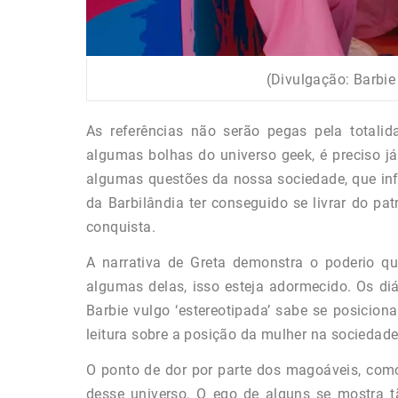
(Divulgação: Barbie 
As referências não serão pegas pela totalid
algumas bolhas do universo geek, é preciso j
algumas questões da nossa sociedade, que inf
da Barbilândia ter conseguido se livrar do pa
conquista.
A narrativa de Greta demonstra o poderio q
algumas delas, isso esteja adormecido. Os 
Barbie vulgo ‘estereotipada’ sabe se posicion
leitura sobre a posição da mulher na socieda
O ponto de dor por parte dos magoáveis, como
desse universo. O ego de alguns se mostra 