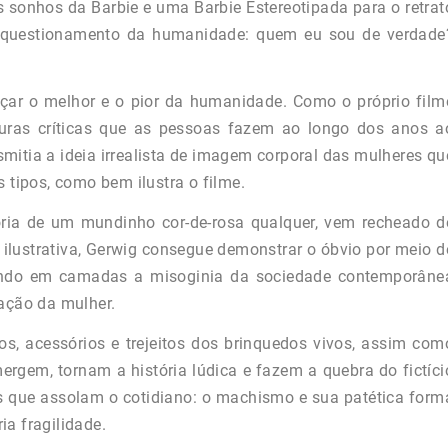
 sonhos da Barbie e uma Barbie Estereotipada para o retrat
r questionamento da humanidade: quem eu sou de verdade
çar o melhor e o pior da humanidade. Como o próprio film
duras críticas que as pessoas fazem ao longo dos anos a
mitia a ideia irrealista de imagem corporal das mulheres qu
 tipos, como bem ilustra o filme.
ória de um mundinho cor-de-rosa qualquer, vem recheado d
ilustrativa, Gerwig consegue demonstrar o óbvio por meio d
pindo em camadas a misoginia da sociedade contemporâne
cação da mulher.
hos, acessórios e trejeitos dos brinquedos vivos, assim com
rgem, tornam a história lúdica e fazem a quebra do fictíci
as que assolam o cotidiano: o machismo e sua patética form
a fragilidade.