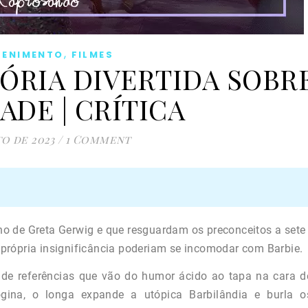
,
TENIMENTO
FILMES
TÓRIA DIVERTIDA SOBR
ADE | CRÍTICA
to de 2023
/
1 Comment
o de Greta Gerwig e que resguardam os preconceitos a sete
própria insignificância poderiam se incomodar com Barbie.
 de referências que vão do humor ácido ao tapa na cara d
gina, o longa expande a utópica Barbilândia e burla o