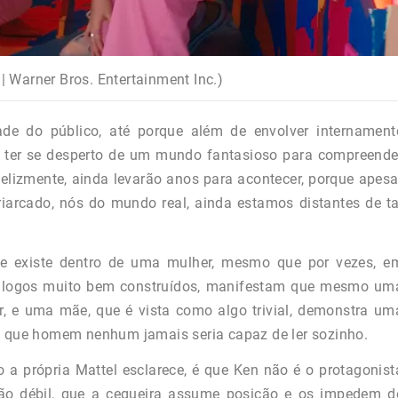
| Warner Bros. Entertainment Inc.)
ade do público, até porque além de envolver internament
á ter se desperto de um mundo fantasioso para compreende
elizmente, ainda levarão anos para acontecer, porque apesa
triarcado, nós do mundo real, ainda estamos distantes de ta
ue existe dentro de uma mulher, mesmo que por vezes, e
diálogos muito bem construídos, manifestam que mesmo um
ar, e uma mãe, que é vista como algo trivial, demonstra um
de que homem nenhum jamais seria capaz de ler sozinho.
 a própria Mattel esclarece, é que Ken não é o protagonist
tão débil, que a cegueira assume posição e os impedem d