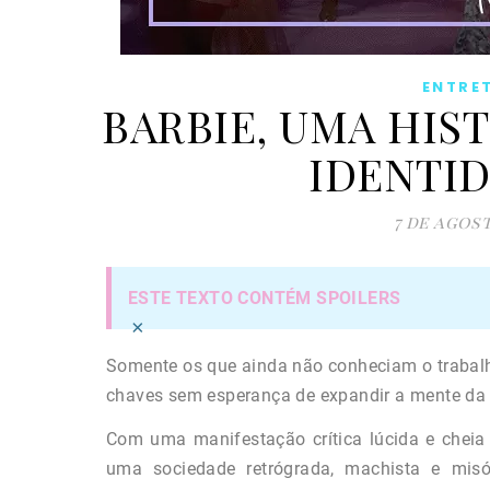
ENTRE
BARBIE, UMA HIS
IDENTID
7 de agos
ESTE TEXTO CONTÉM SPOILERS​
×
Somente os que ainda não conheciam o trabalh
chaves sem esperança de expandir a mente da 
Com uma manifestação crítica lúcida e cheia
uma sociedade retrógrada, machista e misó