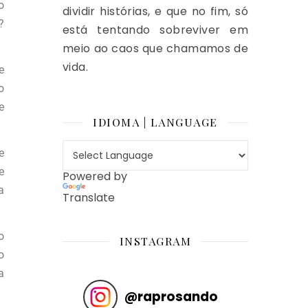
o
dividir histórias, e que no fim, só
?
está tentando sobreviver em
meio ao caos que chamamos de
vida.
e
o
e
IDIOMA | LANGUAGE
e
e
Powered by
a
Translate
o
INSTAGRAM
o
a
@
raprosando