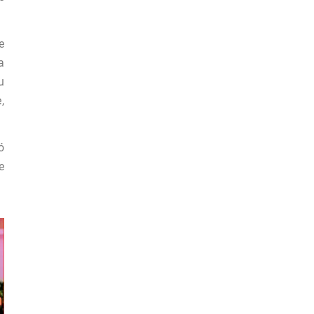
e
a
u
,
ó
e