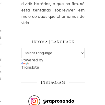
o
dividir histórias, e que no fim, só
u
está tentando sobreviver em
meio ao caos que chamamos de
vida.
m
e
s
IDIOMA | LANGUAGE
s
r
Powered by
o
Translate
s
a
INSTAGRAM
.
@
raprosando
u