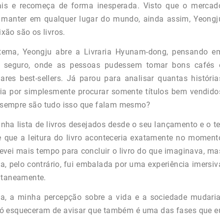
pais e recomeça de forma inesperada. Visto que o mercad
 se manter em qualquer lugar do mundo, ainda assim, Yeongj
ixão são os livros.
stema, Yeongju abre a Livraria Hyunam-dong, pensando e
 e seguro, onde as pessoas pudessem tomar bons cafés 
ares best-sellers. Já parou para analisar quantas história
ria por simplesmente procurar somente títulos bem vendido
 sempre são tudo isso que falam mesmo?
ha lista de livros desejados desde o seu lançamento e o te
 que a leitura do livro aconteceria exatamente no moment
levei mais tempo para concluir o livro do que imaginava, ma
ta, pelo contrário, fui embalada por uma experiência imersiv
antaneamente.
a, a minha percepção sobre a vida e a sociedade mudaria
só esqueceram de avisar que também é uma das fases que e