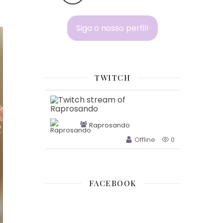
Siga o nosso perfil!
TWITCH
Raprosando
Offline
0
FACEBOOK