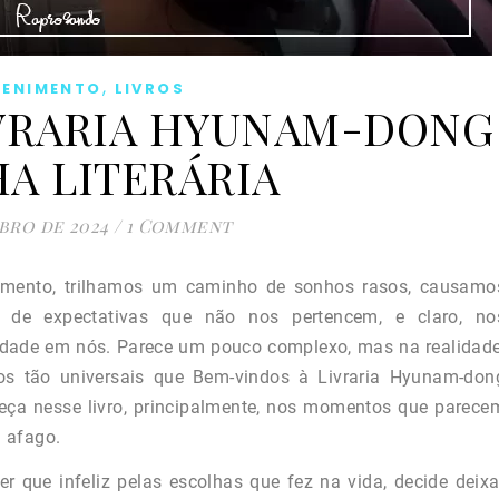
,
TENIMENTO
LIVROS
VRARIA HYUNAM-DONG 
A LITERÁRIA
bro de 2024
/
1 Comment
cimento, trilhamos um caminho de sonhos rasos, causamo
 de expectativas que não nos pertencem, e claro, no
cidade em nós. Parece um pouco complexo, mas na realidade
os tão universais que Bem-vindos à Livraria Hyunam-don
beça nesse livro, principalmente, nos momentos que parece
 afago.
er que infeliz pelas escolhas que fez na vida, decide deixa