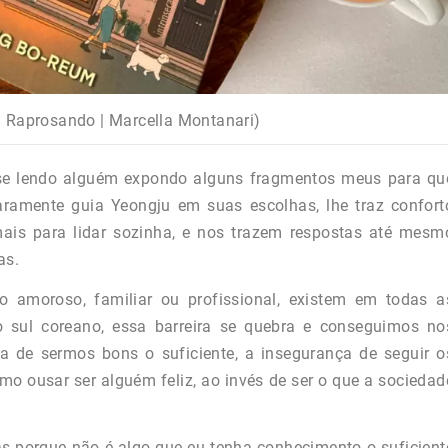
: Raprosando | Marcella Montanari)
se lendo alguém expondo alguns fragmentos meus para qu
laramente guia Yeongju em suas escolhas, lhe traz confort
is para lidar sozinha, e nos trazem respostas até mesm
as.
 amoroso, familiar ou profissional, existem em todas a
ro sul coreano, essa barreira se quebra e conseguimos no
a de sermos bons o suficiente, a insegurança de seguir o
o ousar ser alguém feliz, ao invés de ser o que a sociedad
s porque não é algo que eu tenha conhecimento o suficient