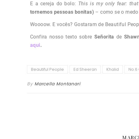
E a cereja do bolo:
This is my only fear: th
tornemos pessoas bonitas)
– como se o medo a
Woooow. E vocês? Gostaram de Beautiful Peop
Confira nosso texto sobre
Señorita
de
Shaw
aqui
.
Beautiful People
Ed Sheeran
Khalid
No.6 
By
Marcella Montanari
MARC