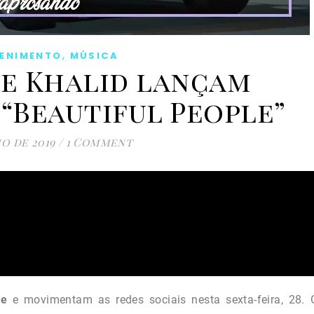
,
TENIMENTO
MÚSICA
 e Khalid lançam
 “Beautiful People”
ho de 2019
/
1 Comment
le
e movimentam as redes sociais nesta sexta-feira, 28.