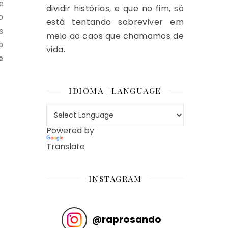
e
dividir histórias, e que no fim, só
o
está tentando sobreviver em
s
meio ao caos que chamamos de
o
vida.
e
IDIOMA | LANGUAGE
Powered by
Translate
INSTAGRAM
@
raprosando