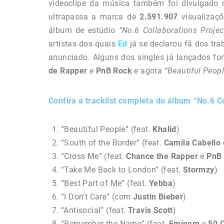
videoclipe da música
também foi divulgado
ultrapassa a marca de
2.591.907
visualizaç
álbum de estúdio
“No.6 Collaborations Projec
artistas dos quais
Ed
já se declarou fã dos tr
anunciado. Alguns dos singles já lançados fo
de Rapper
e
PnB Rock
e agora
“Beautiful Peop
Confira a tracklist completa do álbum “No.6 Co
“Beautiful People” (feat.
Khalid
)
“South of the Border” (feat.
Camila
Cabello
“Cross Me” (feat.
Chance
the
Rapper
e
PnB
“Take Me Back to London” (feat.
Stormzy
)
“Best Part of Me” (feat.
Yebba
)
“I Don’t Care” (com
Justin
Bieber
)
“Antisocial” (feat.
Travis
Scott
)
“Remember the Name” (feat.
Eminem
e
50