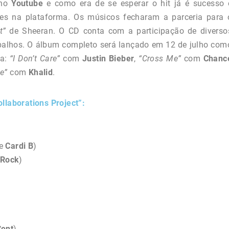
 no
Youtube
e como era de se esperar o hit já é sucesso 
ões na plataforma.
Os músicos fecharam a parceria para 
t”
de Sheeran. O CD conta com a participação de diverso
abalhos. O álbum completo será lançado em 12 de julho com
ra:
“I Don’t Care”
com
Justin
Bieber
,
“Cross Me”
com
Chanc
le”
com
Khalid
.
llaborations Project”:
e
Cardi
B
)
Rock
)
Cent
)