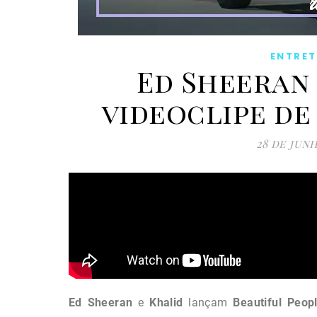
ENTRE
Ed Sheeran
videoclipe de
28 de jun
Ed Sheeran
e
Khalid
lançam
Beautiful
Peop