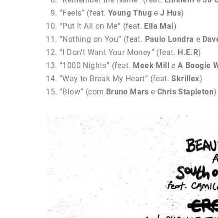
“Feels” (feat.
Young
Thug
e
J Hus
)
“Put It All on Me” (feat.
Ella
Mai
)
“Nothing on You” (feat.
Paulo
Londra
e
Dav
“I Don’t Want Your Money” (feat.
H.E.R
)
“1000 Nights” (feat.
Meek Mill
e
A Boogie W
“Way to Break My Heart” (feat.
Skrillex
)
“Blow” (com
Bruno
Mars
e
Chris
Stapleton
)