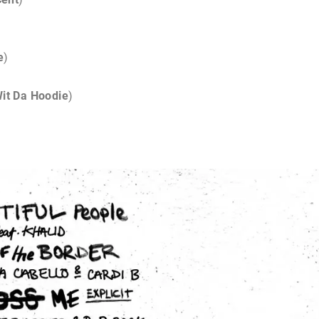
e
)
it Da Hoodie
)