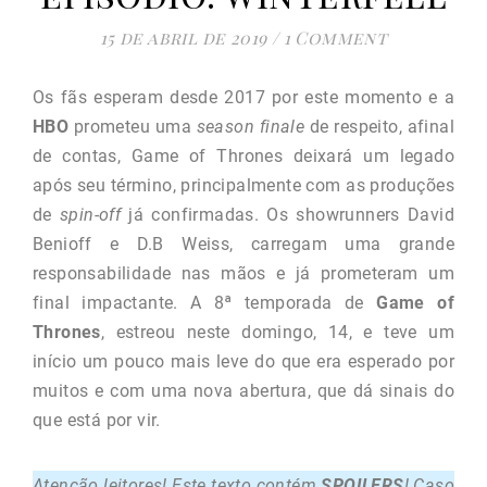
15 de abril de 2019
/
1 Comment
Os fãs esperam desde 2017 por este momento e a
HBO
prometeu uma
season finale
de respeito, afinal
de contas, Game of Thrones deixará um legado
após seu término, principalmente com as produções
de
spin-off
já confirmadas. Os showrunners David
Benioff e D.B Weiss, carregam uma grande
responsabilidade nas mãos e já prometeram um
final impactante. A 8ª temporada de
Game of
Thrones
, estreou neste domingo, 14, e teve um
início um pouco mais leve do que era esperado por
muitos e com uma nova abertura, que dá sinais do
que está por vir.
Atenção leitores! Este texto contém
SPOILERS
! Caso