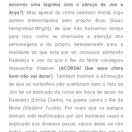
escorrer uma lágrima com o abraço de Jon e
Arya?)
. Mas apesar do clima caloroso inicial, logo
somos interrompidos pelo próprio Bran
(Isaac
Hempstead-Wright)
, de que não havíamos tempo
para isso, como se chamasse a atenção dos
personagens e do próprio telespectador para a
realidade do que está por vir; inclusive, alertando
Daenerys e Jon de que o Rei da Noite conseguiu
ressuscitar Viserion.
(ACORDA! Que esse clima
bom não vai durar)
. Também tivemos a afirmação
de que os nortenhos não aceitariam bem o fato de
Jon ter se abdicado da coroa em troca do apoio de
Daenerys
(Emilia Clarke)
, na guerra contra o Rei da
Noite
(Vladimir Furdik)
. Por mais que os perigos
tenham sido reafirmados por Jon inúmeras vezes e
explicado aos diversos povos, vários deles, se não
todos, ainda sentem grandes dificuldades em se