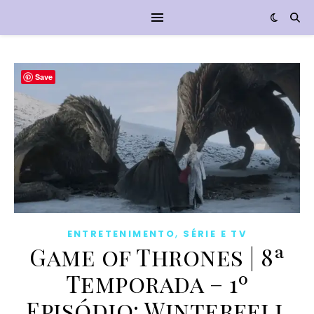
Save
,
ENTRETENIMENTO
SÉRIE E TV
Game of Thrones | 8ª
Temporada – 1º
Episódio: Winterfell