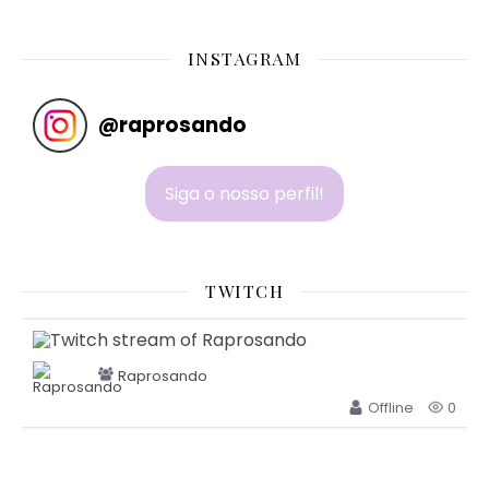
INSTAGRAM
@
raprosando
Siga o nosso perfil!
TWITCH
Raprosando
Offline
0