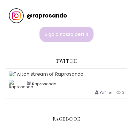
@
raprosando
Siga o nosso perfil!
TWITCH
Raprosando
Offline
0
FACEBOOK