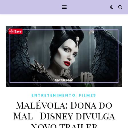
Save
,
ENTRETENIMENTO
FILMES
Malévola: Dona do
Mal | Disney divulga
novo trailer