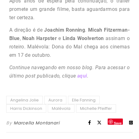
Após anos de espera pela continuação, o trailer
promete um grande filme, basta aguardarmos para
ter certeza.
A direção é de
Joachim Ronning
.
Micah Fitzerman-
Blue
,
Noah Harpster
e
Linda Woolverton
assinam o
roteiro.
Malévola: Dona do Mal chega aos cinemas
em 17 de outubro.
Continue navegando em nosso blog. Para acessar o
último post publicado, clique
aqui
.
Angelina Jolie
Aurora
Elle Fanning
Harris Dickinson
Malévola
Michelle Pfeiffer
By
Marcella Montanari
Save