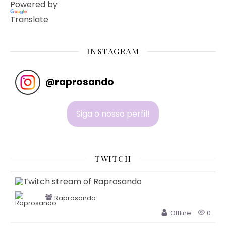
Powered by
Translate
INSTAGRAM
@
raprosando
Siga o nosso perfil!
TWITCH
Raprosando
Offline
0