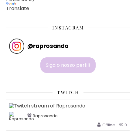
Translate
INSTAGRAM
@
raprosando
Siga o nosso perfil!
TWITCH
Raprosando
Offline
0