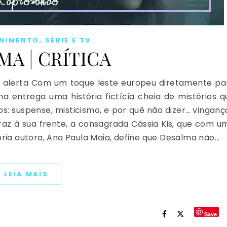
,
ENIMENTO
SÉRIE E TV
MA | CRÍTICA
 alerta Com um toque leste europeu diretamente pa
a entrega uma história fictícia cheia de mistérios q
 suspense, misticismo, e por quê não dizer… vinganç
raz à sua frente, a consagrada Cássia Kis, que com u
pria autora, Ana Paula Maia, define que Desalma não…
LEIA MAIS
Save