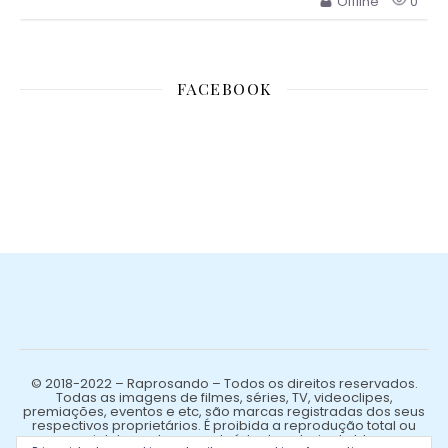
Offline
0
FACEBOOK
© 2018-2022 – Raprosando – Todos os direitos reservados.
Todas as imagens de filmes, séries, TV, videoclipes,
premiações, eventos e etc, são marcas registradas dos seus
respectivos proprietários. É proibida a reprodução total ou
parcial de qualquer conteúdo de autoria do blog.