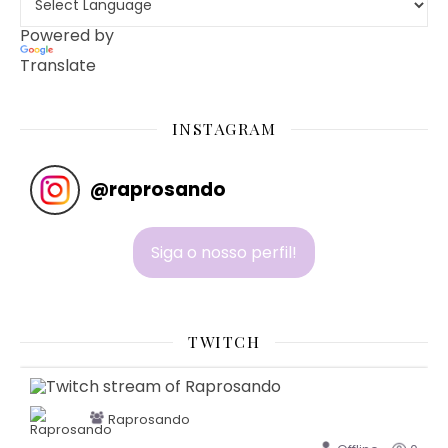
Powered by
Translate
INSTAGRAM
@
raprosando
Siga o nosso perfil!
TWITCH
Raprosando