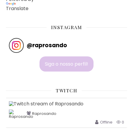
Translate
INSTAGRAM
@
raprosando
Siga o nosso perfil!
TWITCH
Raprosando
Offline
0