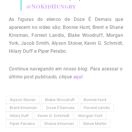
@NoKidHungry
As figuras do elenco de Doze É Demais que
aparecem no vídeo são: Bonnie Hunt, Brent e Shane
Kinsman, Forrest Landis, Blake Woodruff, Morgan
York, Jacob Smith, Alyson Stoner, Kevin G. Schmidt,
Hilary Duff e Piper Perabo.
Continue navegando em nosso blog. Para acessar o
último post publicado, clique
aqui
.
Alyson Stoner
Blake Woodruff
Bonnie Hunt
Brent Kinsman
Doze É Demais
Forrest Landis
Hilary Duff
Kevin G. Schmidt
Morgan York
Piper Perabo
Shane Kinsman
Steve Martin