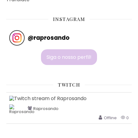
INSTAGRAM
@
raprosando
Siga o nosso perfil!
TWITCH
Raprosando
Offline
0