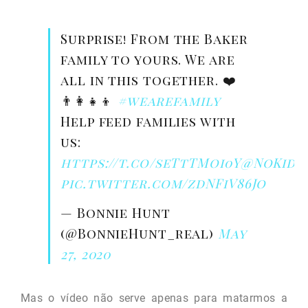
Surprise! From the Baker
family to yours. We are
all in this together. ❤️
👨‍👩‍👧‍👦
#wearefamily
Help feed families with
us:
https://t.co/seTtTMoi0Y
@NoKidH
pic.twitter.com/zdNFiV86Jo
— Bonnie Hunt
(@BonnieHunt_real)
May
27, 2020
Mas o vídeo não serve apenas para matarmos a