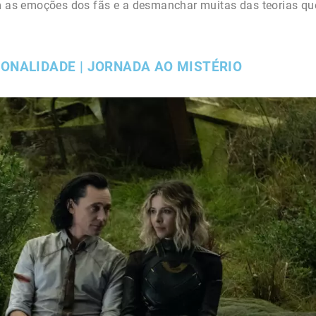
om as emoções dos fãs e a desmanchar muitas das teorias qu
SONALIDADE | JORNADA AO MISTÉRIO