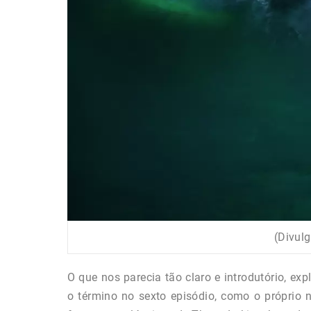
(Divulg
O que nos parecia tão claro e introdutório, e
o término no sexto episódio, como o próprio 