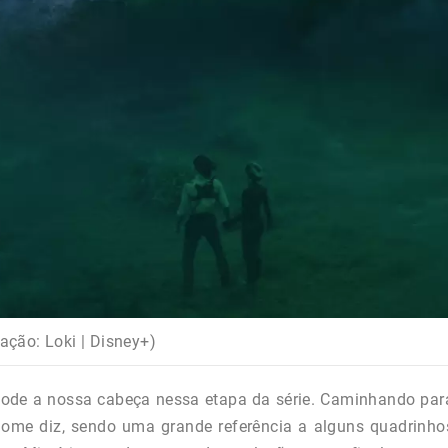
ação: Loki | Disney+)
xplode a nossa cabeça nessa etapa da série. Caminhando par
nome diz, sendo uma grande referência a alguns quadrinho