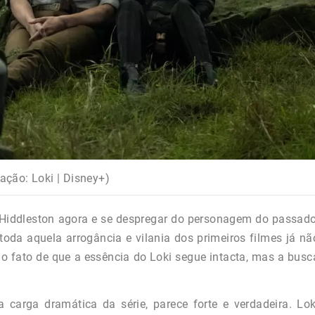
ação: Loki | Disney+)
Hiddleston agora e se despregar do personagem do passado
toda aquela arrogância e vilania dos primeiros filmes já nã
o fato de que a essência do Loki segue intacta, mas a busc
carga dramática da série, parece forte e verdadeira. Lok