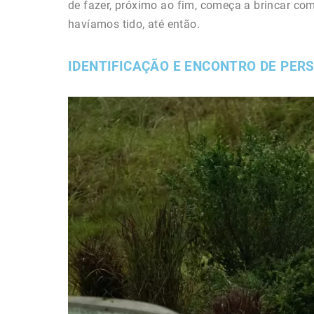
de fazer, próximo ao fim, começa a brincar c
havíamos tido, até então.
IDENTIFICAÇÃO E ENCONTRO DE PER