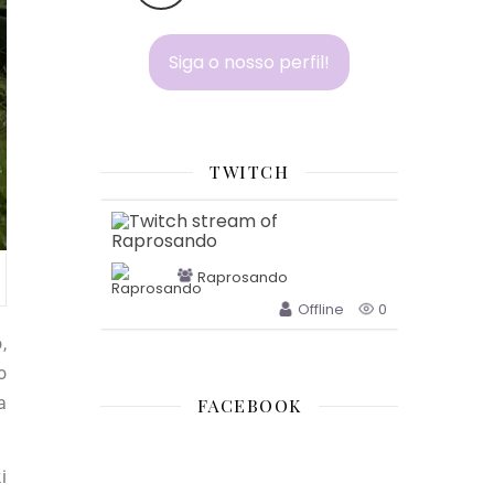
Siga o nosso perfil!
TWITCH
Raprosando
Offline
0
,
o
a
FACEBOOK
i