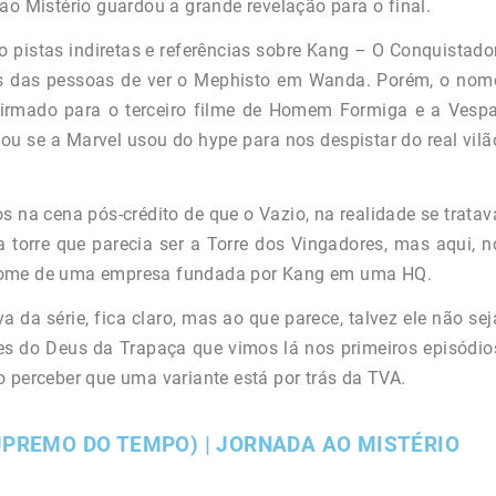
ao Mistério guardou a grande revelação para o final.
o pistas indiretas e referências sobre Kang – O Conquistador
as das pessoas de ver o Mephisto em Wanda. Porém, o nom
onfirmado para o terceiro filme de Homem Formiga e a Vespa
 ou se a Marvel usou do hype para nos despistar do real vilã
s na cena pós-crédito de que o Vazio, na realidade se tratav
torre que parecia ser a Torre dos Vingadores, mas aqui, n
 nome de uma empresa fundada por Kang em uma HQ.
 da série, fica claro, mas ao que parece, talvez ele não sej
tes do Deus da Trapaça que vimos lá nos primeiros episódio
o perceber que uma variante está por trás da TVA.
UPREMO DO TEMPO) | JORNADA AO MISTÉRIO