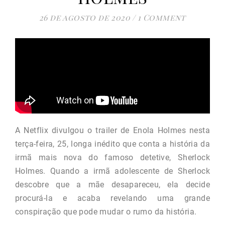
26 de agosto de 2020
/
1 Comment
A Netflix divulgou o trailer de Enola Holmes nesta
terça-feira, 25, longa inédito que conta a história da
irmã mais nova do famoso detetive, Sherlock
Holmes. Quando a irmã adolescente de Sherlock
descobre que a mãe desapareceu, ela decide
procurá-la e acaba revelando uma grande
conspiração que pode mudar o rumo da história.