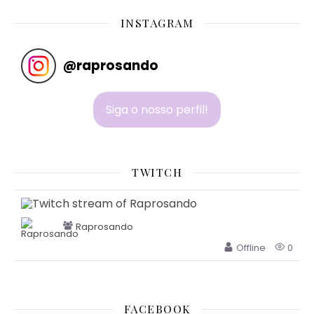
INSTAGRAM
@
raprosando
Siga o nosso perfil!
TWITCH
Raprosando
Offline
0
FACEBOOK