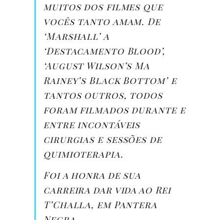
muitos dos filmes que
vocês tanto amam. De
‘Marshall’ a
‘Destacamento Blood’,
‘August Wilson’s Ma
Rainey’s Black Bottom’ e
tantos outros, todos
foram filmados durante e
entre incontáveis
cirurgias e sessões de
quimioterapia.
Foi a honra de sua
carreira dar vida ao Rei
T’Challa, em Pantera
Negra.