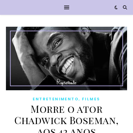
,
ENTRETENIMENTO
FILMES
Morre o ator
Chadwick Boseman,
aos 42 anos