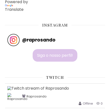
Powered by
Translate
INSTAGRAM
@
raprosando
Siga o nosso perfil!
TWITCH
Raprosando
Offline
0