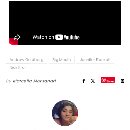
Andrew Goldberg
Big Mouth
Jennifer Flackett
Nick Kroll
By
Marcella Montanari
Save