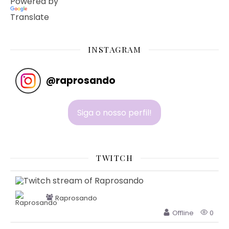
Powered by
Translate
INSTAGRAM
@
raprosando
Siga o nosso perfil!
TWITCH
Raprosando
Offline
0