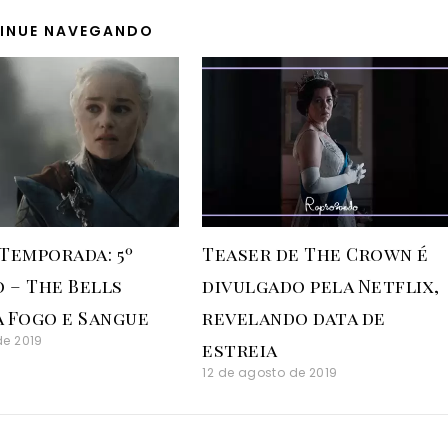
INUE NAVEGANDO
 Temporada: 5º
Teaser de The Crown é
o – The Bells
divulgado pela Netflix,
 Fogo e Sangue
revelando data de
de 2019
estreia
12 de agosto de 2019