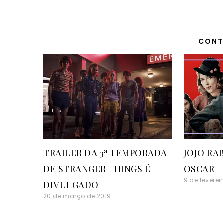
CONT
TRAILER DA 3ª TEMPORADA
JOJO RA
DE STRANGER THINGS É
OSCAR
9 de feverei
DIVULGADO
20 de março de 2019