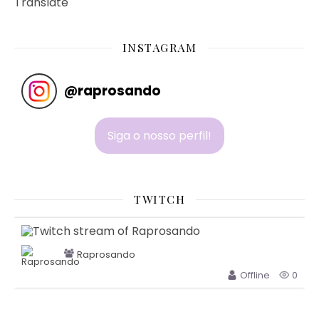
Translate
INSTAGRAM
@
raprosando
Siga o nosso perfil!
TWITCH
Raprosando
Offline
0