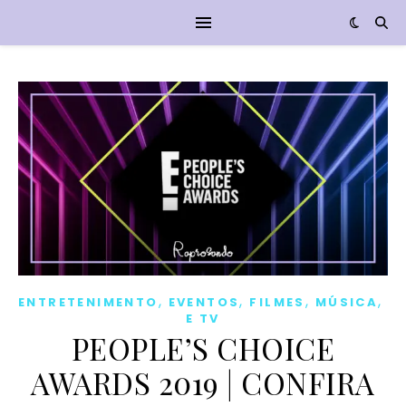
,
,
,
,
ENTRETENIMENTO
EVENTOS
FILMES
MÚSICA
SÉ
E TV
PEOPLE’S CHOICE
AWARDS 2019 | CONFIRA