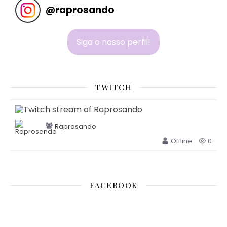
@
raprosando
Siga o nosso perfil!
TWITCH
Raprosando
Offline
0
FACEBOOK