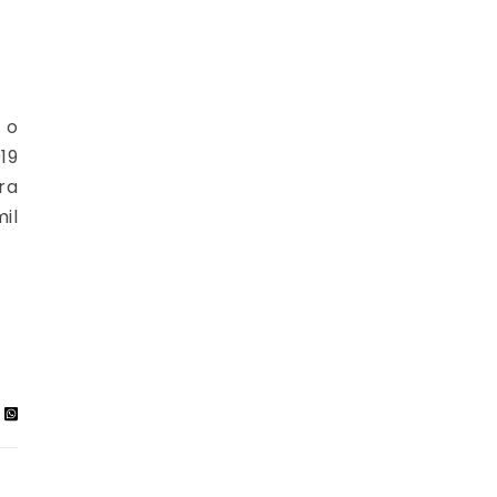
 o
19
ra
il