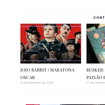
CONT
JOJO RABBIT | MARATONA
BUSKER:
OSCAR
PAIXÃO 
9 de fevereiro de 2020
17 de dezem