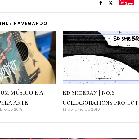
Save
INUE NAVEGANDO
 UM MÚSICO E A
Ed Sheeran | No.6
PELA ARTE
Collaborations Project
bro de 2018
12 de julho de 2019