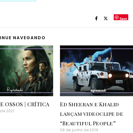
Save
INUE NAVEGANDO
E OSSOS | CRÍTICA
Ed Sheeran e Khalid
 de 2021
lançam videoclipe de
“Beautiful People”
28 de junho de 2019